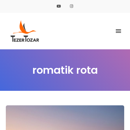
Özlem Tezer
TEZER TOZAR
romatik rota