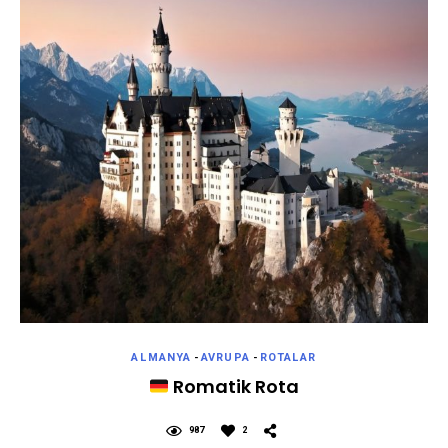
ALMANYA
-
AVRUPA
-
ROTALAR
Romatik Rota
987
2